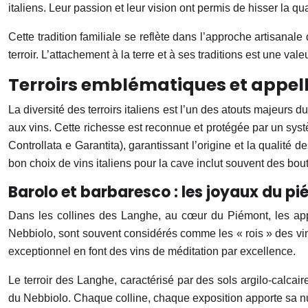
italiens. Leur passion et leur vision ont permis de hisser la qu
Cette tradition familiale se reflète dans l’approche artisana
terroir. L’attachement à la terre et à ses traditions est une v
Terroirs emblématiques et appe
La diversité des terroirs italiens est l’un des atouts majeurs 
aux vins. Cette richesse est reconnue et protégée par un sy
Controllata e Garantita), garantissant l’origine et la qualité 
bon choix de vins italiens pour la cave inclut souvent des bout
Barolo et barbaresco : les joyaux du p
Dans les collines des Langhe, au cœur du Piémont, les app
Nebbiolo, sont souvent considérés comme les « rois » des vins i
exceptionnel en font des vins de méditation par excellence.
Le terroir des Langhe, caractérisé par des sols argilo-calcai
du Nebbiolo. Chaque colline, chaque exposition apporte sa n