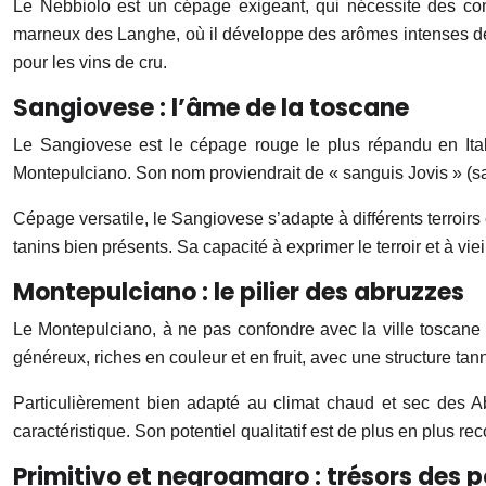
Le Nebbiolo est un cépage exigeant, qui nécessite des condi
marneux des Langhe, où il développe des arômes intenses de ro
pour les vins de cru.
Sangiovese : l’âme de la toscane
Le Sangiovese est le cépage rouge le plus répandu en Itali
Montepulciano. Son nom proviendrait de « sanguis Jovis » (san
Cépage versatile, le Sangiovese s’adapte à différents terroirs e
tanins bien présents. Sa capacité à exprimer le terroir et à vi
Montepulciano : le pilier des abruzzes
Le Montepulciano, à ne pas confondre avec la ville toscane 
généreux, riches en couleur et en fruit, avec une structure ta
Particulièrement bien adapté au climat chaud et sec des A
caractéristique. Son potentiel qualitatif est de plus en plus r
Primitivo et negroamaro : trésors des p