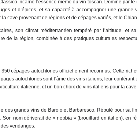
i Classico incarne l’essence même du vin toscan. Dominé par l
 rouges et d’épices, et sa capacité à accompagner une grande 
our la cave provenant de régions et de cépages variés, et le Chia
caires, son climat méditerranéen tempéré par l’altitude, et s
aire de la région, combinée à des pratiques culturales respec
 350 cépages autochtones officiellement reconnus. Cette richesse
épages autochtones sont l’âme des vins italiens, leur conférant
iticulture italienne, et un bon choix de vins italiens pour la ca
 des grands vins de Barolo et Barbaresco. Réputé pour sa fine
Son nom dériverait de « nebbia » (brouillard en italien), en réf
s des vendanges.