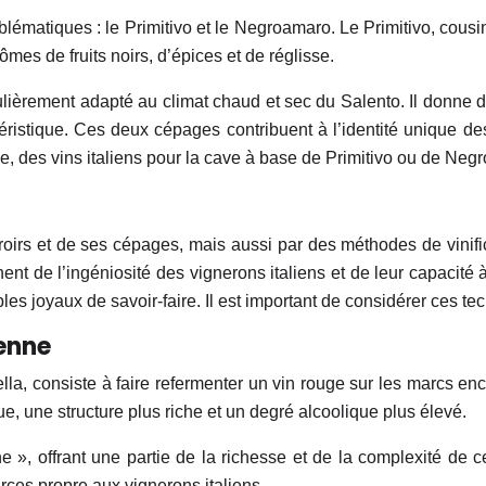
lématiques : le Primitivo et le Negroamaro. Le Primitivo, cousin
ômes de fruits noirs, d’épices et de réglisse.
lièrement adapté au climat chaud et sec du Salento. Il donne de
istique. Ces deux cépages contribuent à l’identité unique des
ie, des vins italiens pour la cave à base de Primitivo ou de Neg
rroirs et de ses cépages, mais aussi par des méthodes de vinific
ent de l’ingéniosité des vignerons italiens et de leur capacité à
es joyaux de savoir-faire. Il est important de considérer ces tech
ienne
lla, consiste à faire refermenter un vin rouge sur les marcs e
, une structure plus riche et un degré alcoolique plus élevé.
, offrant une partie de la richesse et de la complexité de ce 
urces propre aux vignerons italiens.