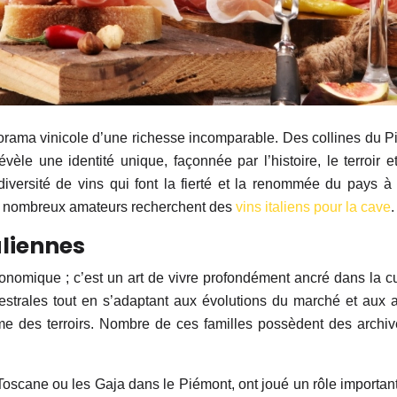
 panorama vinicole d’une richesse incomparable. Des collines du
vèle une identité unique, façonnée par l’histoire, le terroir e
iversité de vins qui font la fierté et la renommée du pays à 
t de nombreux amateurs recherchent des
vins italiens pour la cave
.
aliennes
 économique ; c’est un art de vivre profondément ancré dans la c
estrales tout en s’adaptant aux évolutions du marché et aux a
me des terroirs. Nombre de ces familles possèdent des archive
n Toscane ou les Gaja dans le Piémont, ont joué un rôle importan