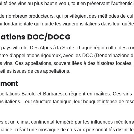
alité des vins au plus haut niveau, tout en préservant l’authentic
le de nombreux producteurs, qui privilégient des méthodes de cul
aleur fondamentale qui guide les vignerons italiens dans leur quêt
llations DOC/DOCG
du pays viticole. Des Alpes à la Sicile, chaque région offre des
stème d’appellations rigoureux, avec les DOC (Denominazione d
des vins. Ces appellations, souvent liées à des histoires locales
eilles issues de ces appellations.
iémont
ellations Barolo et Barbaresco règnent en maîtres. Ces vins 
taliens. Leur structure tannique, leur bouquet intense de rose, 
res et un climat continental tempéré par les influences médite
uance, créant une mosaïque de crus aux personnalités distincte