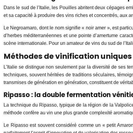
Dans le sud de l’Italie, les Pouilles abritent deux cépages emb
et sa capacité à produire des vins riches et concentrés, aux ar
Le Negroamaro, dont le nom signifie « noir amer », est particu
d’herbes méditerranéennes et une pointe d’amertume caractér
scène internationale. Pour un amateur de vins du sud de l’Ital
Méthodes de vinification uniques
L’Italie se distingue non seulement par la diversité de ses te
techniques, souvent héritées de traditions séculaires, témoign
transmises de génération en génération, constituent de véritabl
Ripasso : la double fermentation vénit
La technique du Ripasso, typique de la région de la Valpolice
méthode confère au vin une plus grande complexité aromatique
Le Ripasso est souvent considéré comme un « petit Amarone »
parfaitement l’esprit d’innovation et de valorisation des resso