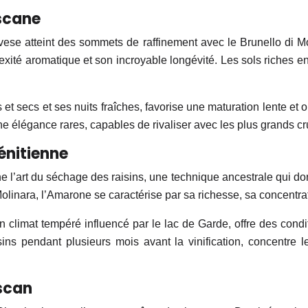
oscane
vese atteint des sommets de raffinement avec le Brunello di 
té aromatique et son incroyable longévité. Les sols riches en g
t secs et ses nuits fraîches, favorise une maturation lente et o
e élégance rares, capables de rivaliser avec les plus grands c
vénitienne
e l’art du séchage des raisins, une technique ancestrale qui don
Molinara, l’Amarone se caractérise par sa richesse, sa concentr
 son climat tempéré influencé par le lac de Garde, offre des con
sins pendant plusieurs mois avant la vinification, concentre
oscan