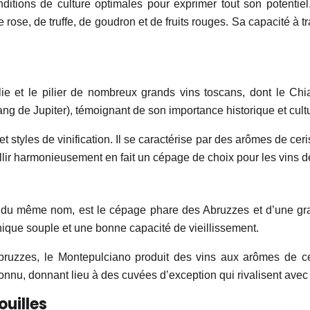
tions de culture optimales pour exprimer tout son potentiel. I
se, de truffe, de goudron et de fruits rouges. Sa capacité à tra
e et le pilier de nombreux grands vins toscans, dont le Chian
g de Jupiter), témoignant de son importance historique et cultu
t styles de vinification. Il se caractérise par des arômes de cer
eillir harmonieusement en fait un cépage de choix pour les vins d
du même nom, est le cépage phare des Abruzzes et d’une grand
nnique souple et une bonne capacité de vieillissement.
bruzzes, le Montepulciano produit des vins aux arômes de cer
econnu, donnant lieu à des cuvées d’exception qui rivalisent avec 
ouilles